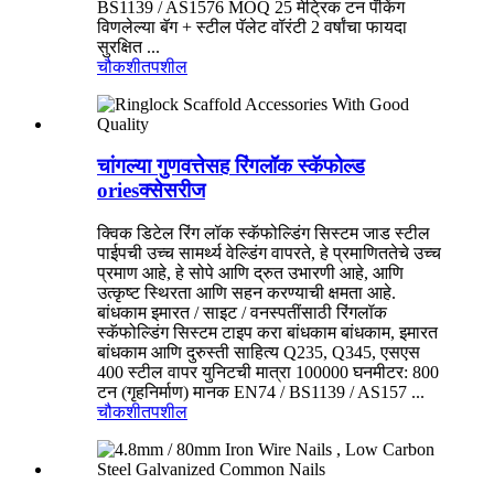
BS1139 / AS1576 MOQ 25 मेट्रिक टन पॅकिंग
विणलेल्या बॅग + स्टील पॅलेट वॉरंटी 2 वर्षांचा फायदा
सुरक्षित ...
चौकशी
तपशील
चांगल्या गुणवत्तेसह रिंगलॉक स्कॅफोल्ड
oriesक्सेसरीज
क्विक डिटेल रिंग लॉक स्कॅफोल्डिंग सिस्टम जाड स्टील
पाईपची उच्च सामर्थ्य वेल्डिंग वापरते, हे प्रमाणिततेचे उच्च
प्रमाण आहे, हे सोपे आणि द्रुत उभारणी आहे, आणि
उत्कृष्ट स्थिरता आणि सहन करण्याची क्षमता आहे.
बांधकाम इमारत / साइट / वनस्पतींसाठी रिंगलॉक
स्कॅफोल्डिंग सिस्टम टाइप करा बांधकाम बांधकाम, इमारत
बांधकाम आणि दुरुस्ती साहित्य Q235, Q345, एसएस
400 स्टील वापर युनिटची मात्रा 100000 घनमीटर: 800
टन (गृहनिर्माण) मानक EN74 / BS1139 / AS157 ...
चौकशी
तपशील