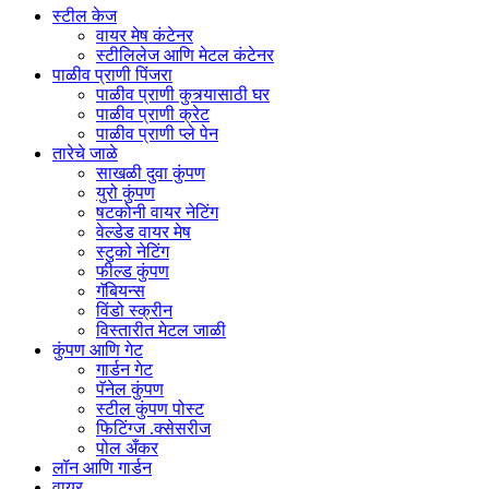
स्टील केज
वायर मेष कंटेनर
स्टीलिलेज आणि मेटल कंटेनर
पाळीव प्राणी पिंजरा
पाळीव प्राणी कुत्र्यासाठी घर
पाळीव प्राणी क्रेट
पाळीव प्राणी प्ले पेन
तारेचे जाळे
साखळी दुवा कुंपण
युरो कुंपण
षटकोनी वायर नेटिंग
वेल्डेड वायर मेष
स्टुको नेटिंग
फील्ड कुंपण
गॅबियन्स
विंडो स्क्रीन
विस्तारीत मेटल जाळी
कुंपण आणि गेट
गार्डन गेट
पॅनेल कुंपण
स्टील कुंपण पोस्ट
फिटिंग्ज .क्सेसरीज
पोल अँकर
लॉन आणि गार्डन
वायर