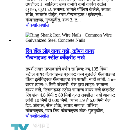
तपशील: 1. साहित्य: उच्च दर्जाचे कमी कार्बन स्टील
Q195, Q2152. समाप्तः चांगले पॉलिश केलेले, सपाट
डोके, डायमंड पॉइंट, गरम-गॅल्वनाइज्ड / इलेक्ट्रो-
गॅल्वनाइज्ड, गुळगुळीत, शंक 3. ट...
चौकशी
तपशील
रिंग शँक लोह वायर नखे, कॉमन वायर
गॅल्वनाइज्ड स्टील काँक्रीट नखे
तपशीलवार उत्पादनांचे वर्णन साहित्य: क्यू 195 किंवा
स्टील वायर गॅल्वनाइज्ड प्रकार: गरम बुडलेले गॅल्वनाइज्ड
किंवा इलेक्ट्रिक गॅल्वनाइज्ड रंग पायही: नाही लांबी: 4 ire
वायर व्यास: 5 मिमी फॅक्टरी: येस हाय लाइट: सामान्य
वायर नखे, गॅल्वनाइज्ड स्टील सामान्य वायर नखे कंक्रीट
रिंग शंक 4.8 मिमी x 80 मिमी द्रुत तपशील: नखे आकार:
लांबी 10 मिमी ते 600 मिमी, व्यास 1.9 ते 6.0 मिमी नेल
हेड: ओव्हल, सैल डोके, सपाट समाप्त: पॉलिश,
गॅल्वनाइज्ड, गरम डिप गॅल्वनाइज्ड शंक: गुळगुळीत, ...
चौकशी
तपशील