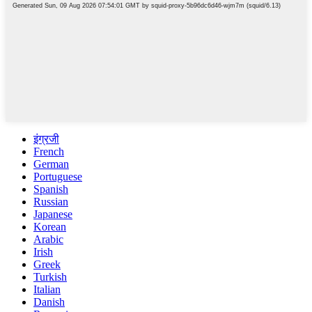
इंग्रजी
French
German
Portuguese
Spanish
Russian
Japanese
Korean
Arabic
Irish
Greek
Turkish
Italian
Danish