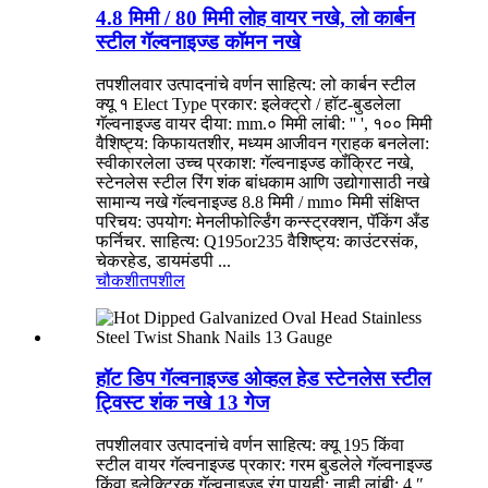
4.8 मिमी / 80 मिमी लोह वायर नखे, लो कार्बन
स्टील गॅल्वनाइज्ड कॉमन नखे
तपशीलवार उत्पादनांचे वर्णन साहित्य: लो कार्बन स्टील
क्यू १ Elect Type प्रकार: इलेक्ट्रो / हॉट-बुडलेला
गॅल्वनाइज्ड वायर दीया: mm.० मिमी लांबी: '' ', १०० मिमी
वैशिष्ट्य: किफायतशीर, मध्यम आजीवन ग्राहक बनलेला:
स्वीकारलेला उच्च प्रकाश: गॅल्वनाइज्ड कॉंक्रिट नखे,
स्टेनलेस स्टील रिंग शंक बांधकाम आणि उद्योगासाठी नखे
सामान्य नखे गॅल्वनाइज्ड 8.8 मिमी / mm० मिमी संक्षिप्त
परिचय: उपयोग: मेनलीफोर्ल्डिंग कन्स्ट्रक्शन, पॅकिंग अँड
फर्निचर. साहित्य: Q195or235 वैशिष्ट्य: काउंटरसंक,
चेकरहेड, डायमंडपी ...
चौकशी
तपशील
हॉट डिप गॅल्वनाइज्ड ओव्हल हेड स्टेनलेस स्टील
ट्विस्ट शंक नखे 13 गेज
तपशीलवार उत्पादनांचे वर्णन साहित्य: क्यू 195 किंवा
स्टील वायर गॅल्वनाइज्ड प्रकार: गरम बुडलेले गॅल्वनाइज्ड
किंवा इलेक्ट्रिक गॅल्वनाइज्ड रंग पायही: नाही लांबी: 4 ″