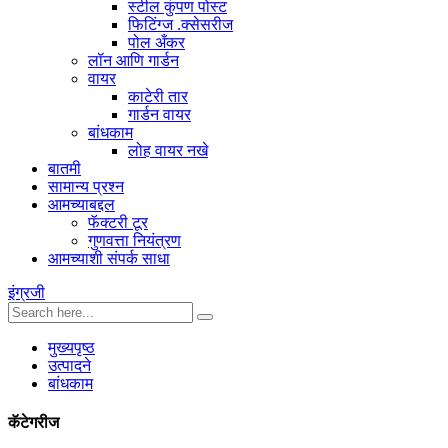
स्टील कुंपण पोस्ट
फिटिंग्ज .क्सेसरीज
पोल अँकर
लॉन आणि गार्डन
वायर
काटेरी तार
गार्डन वायर
बांधकाम
लोह वायर नखे
बातमी
सामान्य प्रश्न
आमच्याबद्दल
फॅक्टरी टूर
गुणवत्ता नियंत्रण
आमच्याशी संपर्क साधा
इंग्रजी
मुख्यपृष्ठ
उत्पादने
बांधकाम
कॅटेगरीज