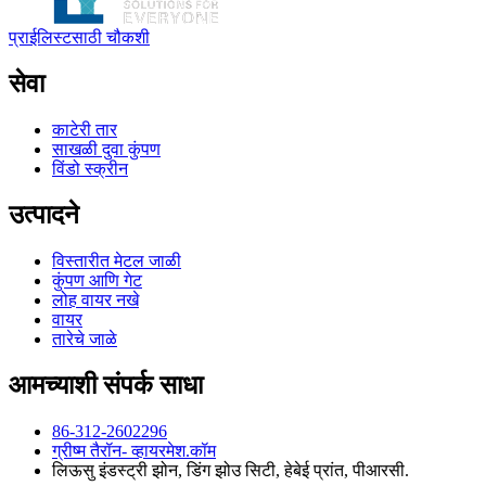
प्राईलिस्टसाठी चौकशी
सेवा
काटेरी तार
साखळी दुवा कुंपण
विंडो स्क्रीन
उत्पादने
विस्तारीत मेटल जाळी
कुंपण आणि गेट
लोह वायर नखे
वायर
तारेचे जाळे
आमच्याशी संपर्क साधा
86-312-2602296
ग्रीष्म ‍तैरॉन- व्हायरमेश.कॉम
लिऊसु इंडस्ट्री झोन, डिंग झोउ सिटी, हेबेई प्रांत, पीआरसी.