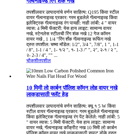
गॅल्वनाइज्ड रिंग शंक नखे
तपशीलवार उत्पादनांचे वर्णन साहित्य: Q195 किंवा स्टील
वायर गॅल्वनाइज्ड प्रकार: गरम बुडलेले गॅल्वनाइज्ड किंवा
इलेक्ट्रिक गॅल्वनाइज्ड रंग पायही: नाही लांबी: 4 ″ वायर
व्यास: 4 मिमी फॅक्टरी: येस हाय लाइट: सामान्य वायर
नखे, स्टेनलेस स्टीलची रिंग शंक नखे 12 गेज कॉमन
वायर नखे , 1 1/4 "रिंग शँक गॅल्वनाइज्ड रूफिंग नखे
द्रुत तपशील: चष्मा मॉडेल: 1/2", 3/4 ", 7/8", 1 ", 1-1
/ 8", 1-1 / 4 ", 1- १/२ ", १- 1-3 /" ", २", २-१ / २ ",
२- 2-3 / 4", "" ...
चौकशी
तपशील
10 मिमी लो कार्बन पॉलिश कॉमन लोह वायर नखे
लाकडासाठी फ्लॅट हेड
तपशीलवार उत्पादनांचे वर्णन साहित्य: क्यू १ 5 W किंवा
स्टील वायर गॅल्वनाइज्ड प्रकार: गरम बुडलेले गॅल्वनाइज्ड
किंवा इलेक्ट्रिक गॅल्वनाइज्ड रंग पेंट केलेले: नाही लांबी: 5
″ वायर व्यास: 5 मिमी फॅक्टरी: येस हाय लाइट: सामान्य
वायर नखे, गॅल्वनाइज्ड काँक्रीट नख 10 मिमी लो कार्बन
पॉलिश कॉमन वायर नखे लाकडासाठी सपाट डोके द्रुत