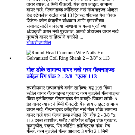
वायर व्यास: 4 मिमी फॅक्टरी: येस हाय लाइट: सामान्य
वायर नखे, गॅल्वनाइज्ड कॉंक्रिट नखे गॅल्वनाइज्ड ओव्हल
हेड स्टेनलेस स्टील नखे 13 ट्विस्ट शँकसह गेज क्विक
डिटेल: कॉन कंक्रीट बांधकाम आणि इमारतीच्या
सजावटसाठी वापरल्या जाणार्‍या चांगल्या प्रतीच्या
अंडाकृती वायर नखे पुरवतात. आमचे अंडाकार वायर नखे
मुख्यत्वे वायर साहित्याने बनलेले ...
चौकशी
तपशील
गोल डोके सामान्य वायर नखे गरम गॅल्वनाइज्ड
कॉइल रिंग शंक 2 - 3/8 "एक्स 113
तपशीलवार उत्पादनांचे वर्णन साहित्य: क्यू 195 किंवा
स्टील वायर गॅल्वनाइज्ड प्रकार: गरम बुडलेले गॅल्वनाइज्ड
किंवा इलेक्ट्रिक गॅल्वनाइज्ड रंग पायही: पिवळा लांबी: 5
ire वायर व्यास: 4 मिमी फॅक्टरी: येस हाय लाइट: सामान्य
वायर नखे, गॅल्वनाइज्ड काँक्रीट नखे गोल डोके सामान्य
वायर नखे गरम गॅल्वनाइज्ड कोइल रिंग शँक 2 - 3/8 "x
113 द्रुत तपशील: फ्लॅट / बहिर्गोल कॉईल शंक प्रकार:
गुळगुळीत, स्क्रू, रिंग कोटिंग: इलेक्ट्रिक गॅल्व, मेच
गॅल्व्ह, गरम बुडलेले गॅल्व्ह आकार: 3 पर्यंत 2.1 मिमी