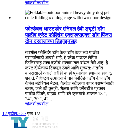
चौकशी
तपशील
फोल्डेबल आउटडोर एनिमल हेवी ड्यूटी डॉग
पाळीव क्रेट फोल्डिंग एक्सएक्सएक्स डॉग पिंजरा
दोन दरवाजाच्या डिझाइनसह
तपशील फोल्डिंग डॉग केज डॉग केज सर्व पाळीव
प्राण्यांसाठी आदर्श आहे, हे ब्लॅक पावडर लेपित
फिनिशसह उच्च दर्जाचे भक्कम तार बांधले गेले आहे. हे
क्रेट दीर्घकाळ टिकवून ठेवते आणि मुख्यत: अंतर्गत
वापरासाठी असले तरीही काही प्रमाणात हवामान हाताळू
शकते. वैशिष्ट्य उत्पादनाचे नाव फोल्डिंग डॉग केज डॉग
केनेल मटेरियल मेटल, वेल्डेड स्टीलचा वापर प्राण्यांसाठी
उत्तम, जसे की कुत्री, शेळ्या आणि कोंबडीचे प्रकार
पाळीव पिंजरे, वाहक आणि घरे कुत्र्याचे आकार 18 ",
24", 30 ", 42", ...
चौकशी
तपशील
1
2
पुढील>
>>
पृष्ठ 1/2