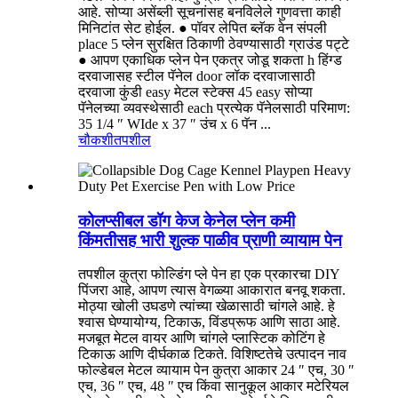
आहे. सोप्या असेंब्ली सूचनांसह बनविलेले गुणवत्ता काही
मिनिटांत सेट होईल. ● पॉवर लेपित ब्लॅक वेन संपली
place 5 प्लेन सुरक्षित ठिकाणी ठेवण्यासाठी ग्राउंड पट्टे
● आपण एकाधिक प्लेन पेन एकत्र जोडू शकता h हिंग्ड
दरवाजासह स्टील पॅनेल door लॉक दरवाजासाठी
दरवाजा कुंडी easy मेटल स्टेक्स 45 easy सोप्या
पॅनेलच्या व्यवस्थेसाठी each प्रत्येक पॅनेलसाठी परिमाण:
35 1/4 ″ WIde x 37 ″ उंच x 6 पॅन ...
चौकशी
तपशील
कोलप्सीबल डॉग केज केनेल प्लेन कमी
किंमतीसह भारी शुल्क पाळीव प्राणी व्यायाम पेन
तपशील कुत्रा फोल्डिंग प्ले पेन हा एक प्रकारचा DIY
पिंजरा आहे, आपण त्यास वेगळ्या आकारात बनवू शकता.
मोठ्या खोली उघडणे त्यांच्या खेळासाठी चांगले आहे. हे
श्वास घेण्यायोग्य, टिकाऊ, विंडप्रूफ आणि साठा आहे.
मजबूत मेटल वायर आणि चांगले प्लास्टिक कोटिंग हे
टिकाऊ आणि दीर्घकाळ टिकते. विशिष्टतेचे उत्पादन नाव
फोल्डेबल मेटल व्यायाम पेन कुत्रा आकार 24 ″ एच, 30 ″
एच, 36 ″ एच, 48 ″ एच किंवा सानुकूल आकार मटेरियल