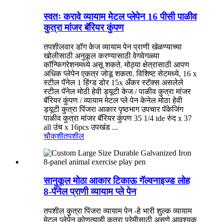
स्वतः करावे व्यायाम मेटल प्लेपेन 16 पीसी पाळीव
कुत्रा मांजर बॅरियर कुंपण
तपशीलवार डॉग केज व्यायाम पेन प्राणी खेळण्याच्या
खोलीसाठी अनुकूल करण्यासाठी वेगवेगळ्या
कॉन्फिगरेशनमध्ये असू शकते. मोठ्या क्षेत्रासाठी आपण
अधिक प्लेपेन एकत्र जोडू शकता. विशिष्ट सेटमध्ये, 16 x
स्टील पॅनेल 1 हिंग्ड डोर 15x अँकर स्टॅक्स असलेले
स्टील पॅनेल मोठी हेवी ड्यूटी केज / पाळीव कुत्रा मांजर
बॅरियर कुंपण / व्यायाम मेटल प्ले पेन केनेल मोठा हेवी
ड्यूटी कुत्रा पिंजरा आकार पृष्ठभाग उपचार पॅकेजिंग
पाळीव कुत्रा मांजर बॅरियर कुंपण 35 1/4 ide रुंद x 37
all उंच x 16pcs उपखंड ...
चौकशी
तपशील
सानुकूल मोठा आकार टिकाऊ गॅल्वनाइज्ड लोह
8-पॅनेल प्राणी व्यायाम प्ले पेन
तपशील कुत्रा पिंजरा व्यायाम पेन -हे भारी शुल्क व्यायाम
मेटल प्लेपेन कोणत्याही कुत्रा प्रेमीसाठी असणे आवश्यक