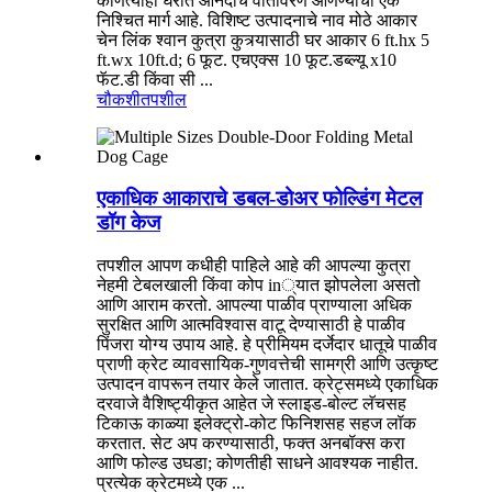
कोणत्याही घरात आनंदाचे वातावरण आणण्याचा एक
निश्चित मार्ग आहे. विशिष्ट उत्पादनाचे नाव मोठे आकार
चेन लिंक श्वान कुत्रा कुत्र्यासाठी घर आकार 6 ft.hx 5
ft.wx 10ft.d; 6 फूट. एचएक्स 10 फूट.डब्ल्यू x10
फॅट.डी किंवा सी ...
चौकशी
तपशील
एकाधिक आकाराचे डबल-डोअर फोल्डिंग मेटल
डॉग केज
तपशील आपण कधीही पाहिले आहे की आपल्या कुत्रा
नेहमी टेबलखाली किंवा कोप in्यात झोपलेला असतो
आणि आराम करतो. आपल्या पाळीव प्राण्याला अधिक
सुरक्षित आणि आत्मविश्वास वाटू देण्यासाठी हे पाळीव
पिंजरा योग्य उपाय आहे. हे प्रीमियम दर्जेदार धातूचे पाळीव
प्राणी क्रेट व्यावसायिक-गुणवत्तेची सामग्री आणि उत्कृष्ट
उत्पादन वापरून तयार केले जातात. क्रेट्समध्ये एकाधिक
दरवाजे वैशिष्ट्यीकृत आहेत जे स्लाइड-बोल्ट लॅचसह
टिकाऊ काळ्या इलेक्ट्रो-कोट फिनिशसह सहज लॉक
करतात. सेट अप करण्यासाठी, फक्त अनबॉक्स करा
आणि फोल्ड उघडा; कोणतीही साधने आवश्यक नाहीत.
प्रत्येक क्रेटमध्ये एक ...