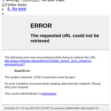
© कॉपीराइट - 2010-2021: सर्व हक्क राखीव.
ई - मेल पाठवा
x