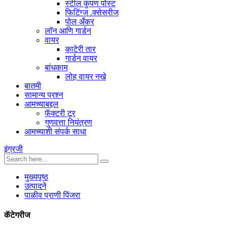
स्टील कुंपण पोस्ट
फिटिंग्ज .क्सेसरीज
पोल अँकर
लॉन आणि गार्डन
वायर
काटेरी तार
गार्डन वायर
बांधकाम
लोह वायर नखे
बातमी
सामान्य प्रश्न
आमच्याबद्दल
फॅक्टरी टूर
गुणवत्ता नियंत्रण
आमच्याशी संपर्क साधा
इंग्रजी
मुख्यपृष्ठ
उत्पादने
पाळीव प्राणी पिंजरा
कॅटेगरीज