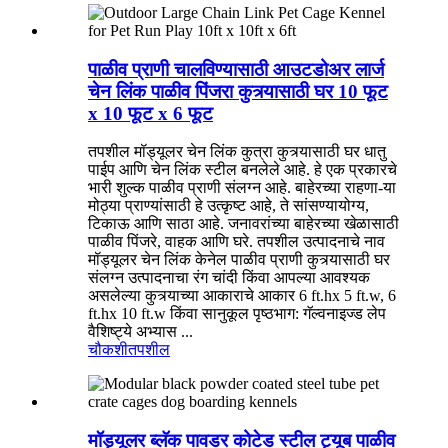
पाळीव प्राणी चालविण्यासाठी आउटडोअर लार्ज
चेन लिंक पाळीव पिंजरा कुत्र्यासाठी घर 10 फूट
x 10 फूट x 6 फूट
तपशील मॉड्यूलर चेन लिंक कुत्रा कुत्र्यासाठी घर धातु
पाईप आणि चेन लिंक स्टील बनलेले आहे. हे एक प्रकारचे
भारी शुल्क पाळीव प्राणी संलग्न आहे. बाहेरच्या राहणा-या
मोठ्या प्राण्यांसाठी हे उत्कृष्ट आहे, ते सांसण्यायोग्य,
टिकाऊ आणि साठा आहे. जनावरांच्या बाहेरच्या खेळासाठी
पाळीव पिंजरे, वाहक आणि घरे. तपशील उत्पादनाचे नाव
मॉड्यूलर चेन लिंक केनेल पाळीव प्राणी कुत्र्यासाठी घर
संलग्न उत्पादनाचा रंग चांदी किंवा आपल्या आवश्यक
असलेल्या कुत्र्याच्या आकाराचे आकार 6 ft.hx 5 ft.w, 6
ft.hx 10 ft.w किंवा सानुकूल पृष्ठभाग: गॅल्वनाइज्ड लेप
वैशिष्ट्ये अभ्यास ...
चौकशी
तपशील
मॉड्यूलर ब्लॅक पावडर कोटेड स्टील ट्यूब पाळीव