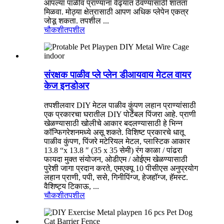
आपल्या पाळीव प्राण्यांना वेढ्यात ठेवण्यासाठी शांतता
मिळवा. मोठ्या क्षेत्रासाठी आपण अधिक प्लेपेन एकत्र
जोडू शकता. तपशील ...
चौकशी
तपशील
संरक्षक पाळीव प्ले प्लेन डीआयवाय मेटल वायर
केज इनडोअर
तपशीलवार DIY मेटल पाळीव कुंपण लहान प्राण्यांसाठी
एक प्रकारचा घरातील DIY पोर्टेबल पिंजरा आहे. प्राणी
खेळण्यासाठी खोलीचे आकार बदलण्यासाठी हे भिन्न
कॉन्फिगरेशनमध्ये असू शकते. विशिष्ट प्रकारचे धातू
पाळीव कुंपण, पिंजरे मटेरियल मेटल, प्लास्टिक आकार
13.8 “x 13.8 ″ (35 x 35 सेमी) रंग काळा / पांढरा
फायदा मुक्त संयोजन, ओडीएम / ओईएम खेळण्यासाठी
पुरेशी जागा प्रदान करते, एमएक्यू 10 पीसीएस अनुप्रयोग
लहान प्राणी, पपी, ससे, गिनीपिंग्ज, हेजहॉग्ज, हॅमस्ट.
वैशिष्ट्य टिकाऊ, ...
चौकशी
तपशील