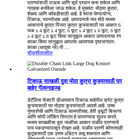
प्राण्यांसाठी पाऊस आणि सूर्य प्रदान करू शकेल आणि
ग्राहक बनविला जाऊ शकेल. हे मुख्यतः मोठ्या कुत्रा,
शेळ्या आणि कोंबडीसाठी आहे. हे श्वास घेण्यायोग्य,
टिकाऊ, पवनरोधक आहे. उत्पादनाचे नाव मोठे मध्यम
आकाराचे कुत्रा पिंजरा कुत्रा कुत्र्यासाठी घर आकार 6
फळ x 4 फूट x 4 फूट, 6 फूट x 4 फूट x 6 फूट, 6 फूट
x 4 फूट x 8 फूट किंवा सानुकूल आकार उत्पादनाचा रंग
काळा किंवा सानुकूल आपल्या आवश्यक पृष्ठभागावर:
काळा (धातूचा ग्रे) पी .. .
चौकशी
तपशील
टिकाऊ साखळी दुवा मोठा कुत्रा कुत्र्यासाठी घर
बाहेर गॅल्वनाइज्ड
डेटॅलिस फॅक्टरी डीआयवाय टिकाऊ बाहेरील क्रेट कुत्रा
कुत्र्यासाठी घर मोठ्या कुत्र्यांसाठी आदर्श आहे. उच्च
गुणवत्तेची आणि टिकाऊ सामग्रीसह, हेवी ड्यूटी बिजागर
आणि सोपी लॉकिंग सिस्टम हे वापरण्यास सुलभ करते.
मध्यम साखळीचा दुवा जाळीचा आकार पाळीव प्राण्याचे
पाय पकडण्यापासून रोखत आहे. पाळीव प्राणी कोणत्याही
कुटूंबासाठी एक उत्तम itडिटन असू शकतात आणि