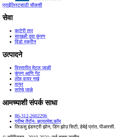
प्राईलिस्टसाठी चौकशी
सेवा
काटेरी तार
साखळी दुवा कुंपण
विंडो स्क्रीन
उत्पादने
विस्तारीत मेटल जाळी
कुंपण आणि गेट
लोह वायर नखे
वायर
तारेचे जाळे
आमच्याशी संपर्क साधा
86-312-2602296
ग्रीष्म ‍तैरॉन- व्हायरमेश.कॉम
लिऊसु इंडस्ट्री झोन, डिंग झोउ सिटी, हेबेई प्रांत, पीआरसी.