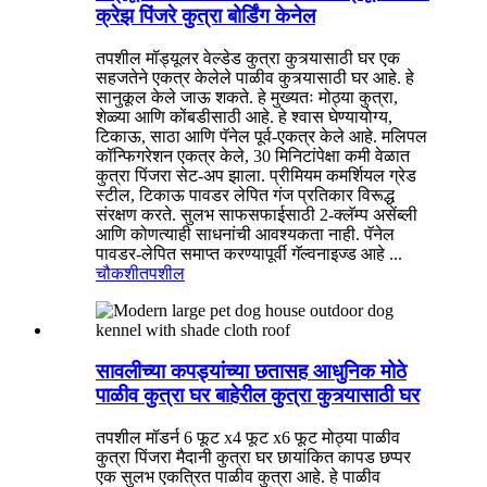
क्रेझ पिंजरे कुत्रा बोर्डिंग केनेल
तपशील मॉड्यूलर वेल्डेड कुत्रा कुत्र्यासाठी घर एक
सहजतेने एकत्र केलेले पाळीव कुत्र्यासाठी घर आहे. हे
सानुकूल केले जाऊ शकते. हे मुख्यतः मोठ्या कुत्रा,
शेळ्या आणि कोंबडीसाठी आहे. हे श्वास घेण्यायोग्य,
टिकाऊ, साठा आणि पॅनेल पूर्व-एकत्र केले आहे. मलिपल
कॉन्फिगरेशन एकत्र केले, 30 मिनिटांपेक्षा कमी वेळात
कुत्रा पिंजरा सेट-अप झाला. प्रीमियम कमर्शियल ग्रेड
स्टील, टिकाऊ पावडर लेपित गंज प्रतिकार विरूद्ध
संरक्षण करते. सुलभ साफसफाईसाठी 2-क्लॅम्प असेंब्ली
आणि कोणत्याही साधनांची आवश्यकता नाही. पॅनेल
पावडर-लेपित समाप्त करण्यापूर्वी गॅल्वनाइज्ड आहे ...
चौकशी
तपशील
सावलीच्या कपड्यांच्या छतासह आधुनिक मोठे
पाळीव कुत्रा घर बाहेरील कुत्रा कुत्र्यासाठी घर
तपशील मॉडर्न 6 फूट x4 फूट x6 फूट मोठ्या पाळीव
कुत्रा पिंजरा मैदानी कुत्रा घर छायांकित कापड छप्पर
एक सुलभ एकत्रित पाळीव कुत्रा आहे. हे पाळीव