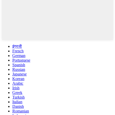
इंग्रजी
French
German
Portuguese
Spanish
Russian
Japanese
Korean
Arabic
Irish
Greek
Turkish
Italian
Danish
Romanian