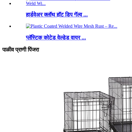
हार्डवेअर क्लॉथ हॉट डिप गॅल्व ...
प्लॅस्टिक कोटेड वेल्डेड वायर ...
पाळीव प्राणी पिंजरा