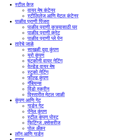
स्टील केज
वायर मेष कंटेनर
स्टीलिलेज आणि मेटल कंटेनर
पाळीव प्राणी पिंजरा
पाळीव प्राणी कुत्र्यासाठी घर
पाळीव प्राणी क्रेट
पाळीव प्राणी प्ले पेन
तारेचे जाळे
साखळी दुवा कुंपण
युरो कुंपण
षटकोनी वायर नेटिंग
वेल्डेड वायर मेष
स्टुको नेटिंग
फील्ड कुंपण
गॅबियन्स
विंडो स्क्रीन
विस्तारीत मेटल जाळी
कुंपण आणि गेट
गार्डन गेट
पॅनेल कुंपण
स्टील कुंपण पोस्ट
फिटिंग्ज .क्सेसरीज
पोल अँकर
लॉन आणि गार्डन
वायर