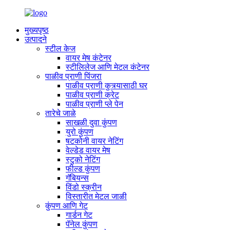
मुख्यपृष्ठ
उत्पादने
स्टील केज
वायर मेष कंटेनर
स्टीलिलेज आणि मेटल कंटेनर
पाळीव प्राणी पिंजरा
पाळीव प्राणी कुत्र्यासाठी घर
पाळीव प्राणी क्रेट
पाळीव प्राणी प्ले पेन
तारेचे जाळे
साखळी दुवा कुंपण
युरो कुंपण
षटकोनी वायर नेटिंग
वेल्डेड वायर मेष
स्टुको नेटिंग
फील्ड कुंपण
गॅबियन्स
विंडो स्क्रीन
विस्तारीत मेटल जाळी
कुंपण आणि गेट
गार्डन गेट
पॅनेल कुंपण