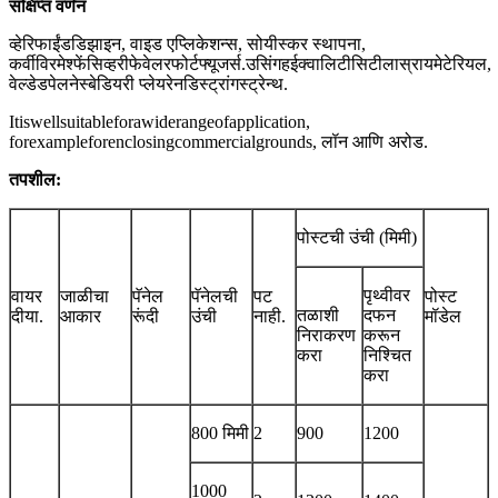
संक्षिप्त वर्णन
व्हेरिफाईंडडिझाइन, वाइड एप्लिकेशन्स, सोयीस्कर स्थापना,
कर्वीविरमेश्फेंसिव्हरीफेवेलरफोर्टफ्यूजर्स.उसिंगहईक्वालिटीसिटीलास्रायमेटेरियल,
वेल्डेडपेलनेस्बेडियरी प्लेयरेनडिस्ट्रांगस्ट्रेन्थ.
Itiswellsuitableforawiderangeofapplication,
forexampleforenclosingcommercialgrounds, लॉन आणि अरोड.
तपशील:
पोस्टची उंची (मिमी)
पृथ्वीवर
वायर
जाळीचा
पॅनेल
पॅनेलची
पट
पोस्ट
तळाशी
दफन
दीया.
आकार
रूंदी
उंची
नाही.
मॉडेल
निराकरण
करून
करा
निश्चित
करा
800 मिमी
2
900
1200
1000