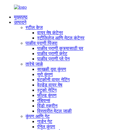
मुख्यपृष्ठ
उत्पादने
स्टील केज
वायर मेष कंटेनर
स्टीलिलेज आणि मेटल कंटेनर
पाळीव प्राणी पिंजरा
पाळीव प्राणी कुत्र्यासाठी घर
पाळीव प्राणी क्रेट
पाळीव प्राणी प्ले पेन
तारेचे जाळे
साखळी दुवा कुंपण
युरो कुंपण
षटकोनी वायर नेटिंग
वेल्डेड वायर मेष
स्टुको नेटिंग
फील्ड कुंपण
गॅबियन्स
विंडो स्क्रीन
विस्तारीत मेटल जाळी
कुंपण आणि गेट
गार्डन गेट
पॅनेल कुंपण