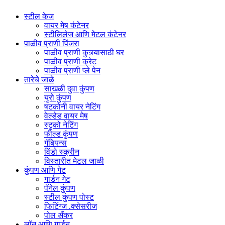
स्टील केज
वायर मेष कंटेनर
स्टीलिलेज आणि मेटल कंटेनर
पाळीव प्राणी पिंजरा
पाळीव प्राणी कुत्र्यासाठी घर
पाळीव प्राणी क्रेट
पाळीव प्राणी प्ले पेन
तारेचे जाळे
साखळी दुवा कुंपण
युरो कुंपण
षटकोनी वायर नेटिंग
वेल्डेड वायर मेष
स्टुको नेटिंग
फील्ड कुंपण
गॅबियन्स
विंडो स्क्रीन
विस्तारीत मेटल जाळी
कुंपण आणि गेट
गार्डन गेट
पॅनेल कुंपण
स्टील कुंपण पोस्ट
फिटिंग्ज .क्सेसरीज
पोल अँकर
लॉन आणि गार्डन