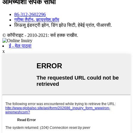
आमच्याशी संपर्क साधा
86-312-2602296
ग्रीष्म ‍तैरॉन- व्हायरमेश.कॉम
लिऊसु इंडस्ट्री झोन, डिंग झोउ सिटी, हेबेई प्रांत, पीआरसी.
© कॉपीराइट - 2010-2021: सर्व हक्क राखीव.
ई - मेल पाठवा
x