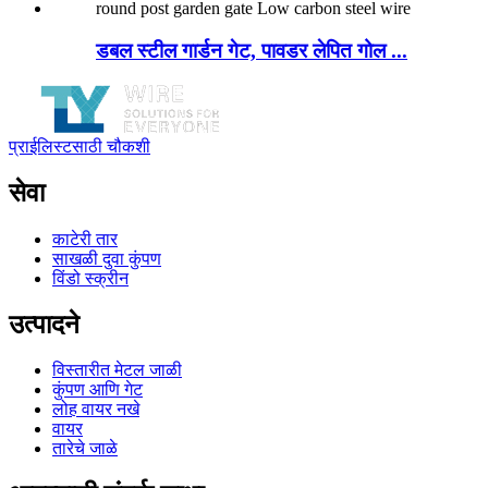
डबल स्टील गार्डन गेट, पावडर लेपित गोल ...
प्राईलिस्टसाठी चौकशी
सेवा
काटेरी तार
साखळी दुवा कुंपण
विंडो स्क्रीन
उत्पादने
विस्तारीत मेटल जाळी
कुंपण आणि गेट
लोह वायर नखे
वायर
तारेचे जाळे