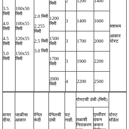
2
1200
1400
मिमी
3.5
100x50
मिमी
मिमी
2.0 मिमी
1200
3
1400
1600
4.0
100x55
मिमी
2.255
मशरूम
मिमी
मिमी
मिमी
आकार
4.5
120x55
1500
2.5 मिमी
3
1700
2000
पोस्ट
मिमी
मिमी
मिमी
3.0 मिमी
5.0
150x55
मिमी
मिमी
1700
3
1900
2200
मिमी
2000
4
2200
2500
मिमी
पोस्टची उंची (मिमी)
पृथ्वीवर
वायर
जाळीचा
पॅनेल
पॅनेलची
पट
पोस्ट
तळाशी
दफन
दीया.
आकार
रूंदी
उंची
नाही.
मॉडेल
निराकरण
करून