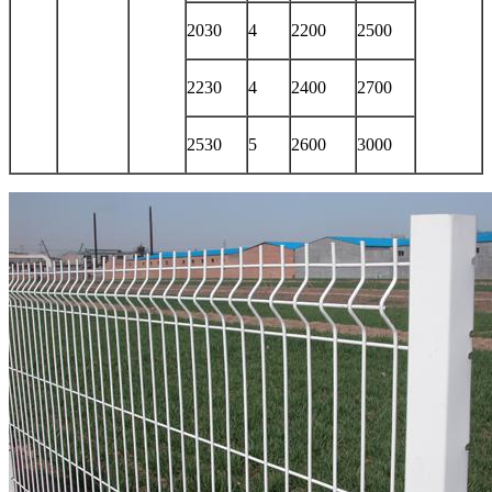
2030
4
2200
2500
2230
4
2400
2700
2530
5
2600
3000