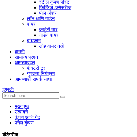
स्टील कुंपण पोस्ट
फिटिंग्ज .क्सेसरीज
पोल अँकर
लॉन आणि गार्डन
वायर
काटेरी तार
गार्डन वायर
बांधकाम
लोह वायर नखे
बातमी
सामान्य प्रश्न
आमच्याबद्दल
फॅक्टरी टूर
गुणवत्ता नियंत्रण
आमच्याशी संपर्क साधा
इंग्रजी
मुख्यपृष्ठ
उत्पादने
कुंपण आणि गेट
पॅनेल कुंपण
कॅटेगरीज