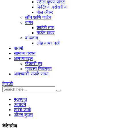
स्टील कुंपण पोस्ट
फिटिंग्ज .क्सेसरीज
पोल अँकर
लॉन आणि गार्डन
वायर
काटेरी तार
गार्डन वायर
बांधकाम
लोह वायर नखे
बातमी
सामान्य प्रश्न
आमच्याबद्दल
फॅक्टरी टूर
गुणवत्ता नियंत्रण
आमच्याशी संपर्क साधा
इंग्रजी
मुख्यपृष्ठ
उत्पादने
तारेचे जाळे
फील्ड कुंपण
कॅटेगरीज