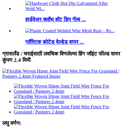
हार्डवेअर क्लॉथ हॉट डिप गॅल्व ...
प्लॅस्टिक कोटेड वेल्डेड वायर ...
ग्रासलँड / चराईसाठी लवचिक विणलेल्या हिंग जॉइंट फील्ड वायर
कुंपण 2.4 मिमी
लघु वर्णन: