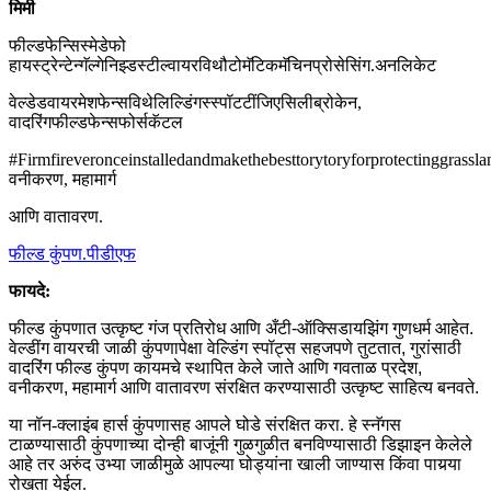
मिमी
फील्डफेन्सिस्मेडेफो
हायस्ट्रेन्टेन्गॅल्गेनिझ्डस्टील्वायरविथौटोमॅटिकमॅचिनप्रोसेसिंग.अनलिकेट
वेल्डेडवायरमेशफेन्सविथेलिल्डिंगस्स्पॉटटींजिएसिलीब्रोकेन,
वादरिंगफील्डफेन्सफोर्सकॅटल
#Firmfireveronceinstalledandmakethebesttorytoryforprotectinggrassla
वनीकरण, महामार्ग
आणि वातावरण.
फील्ड कुंपण.पीडीएफ
फायदे:
फील्ड कुंपणात उत्कृष्ट गंज प्रतिरोध आणि अँटी-ऑक्सिडायझिंग गुणधर्म आहेत.
वेल्डींग वायरची जाळी कुंपणापेक्षा वेल्डिंग स्पॉट्स सहजपणे तुटतात, गुरांसाठी
वादरिंग फील्ड कुंपण कायमचे स्थापित केले जाते आणि गवताळ प्रदेश,
वनीकरण, महामार्ग आणि वातावरण संरक्षित करण्यासाठी उत्कृष्ट साहित्य बनवते.
या नॉन-क्लाइंब हार्स कुंपणासह आपले घोडे संरक्षित करा. हे स्नॅगस
टाळण्यासाठी कुंपणाच्या दोन्ही बाजूंनी गुळगुळीत बनविण्यासाठी डिझाइन केलेले
आहे तर अरुंद उभ्या जाळीमुळे आपल्या घोड्यांना खाली जाण्यास किंवा पायर्‍या
रोखता येईल.