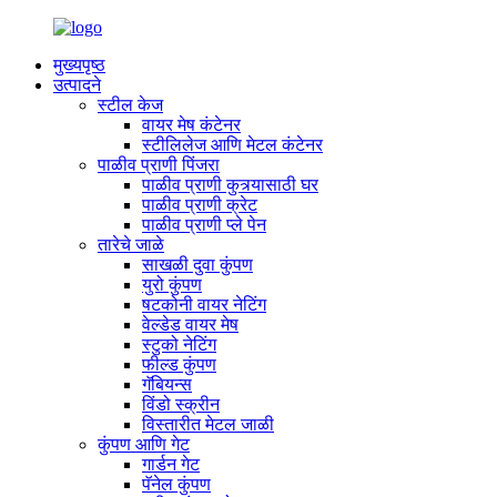
मुख्यपृष्ठ
उत्पादने
स्टील केज
वायर मेष कंटेनर
स्टीलिलेज आणि मेटल कंटेनर
पाळीव प्राणी पिंजरा
पाळीव प्राणी कुत्र्यासाठी घर
पाळीव प्राणी क्रेट
पाळीव प्राणी प्ले पेन
तारेचे जाळे
साखळी दुवा कुंपण
युरो कुंपण
षटकोनी वायर नेटिंग
वेल्डेड वायर मेष
स्टुको नेटिंग
फील्ड कुंपण
गॅबियन्स
विंडो स्क्रीन
विस्तारीत मेटल जाळी
कुंपण आणि गेट
गार्डन गेट
पॅनेल कुंपण