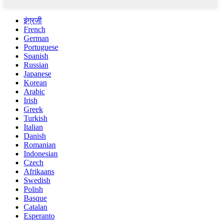
इंग्रजी
French
German
Portuguese
Spanish
Russian
Japanese
Korean
Arabic
Irish
Greek
Turkish
Italian
Danish
Romanian
Indonesian
Czech
Afrikaans
Swedish
Polish
Basque
Catalan
Esperanto