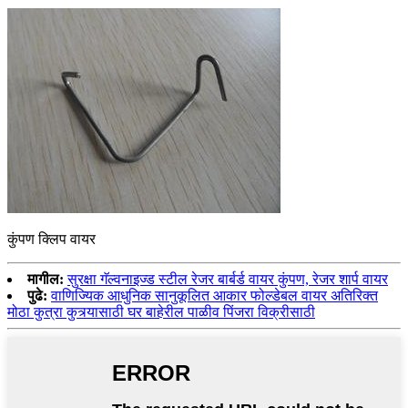
कुंपण क्लिप वायर
मागील:
सुरक्षा गॅल्वनाइज्ड स्टील रेजर बार्बर्ड वायर कुंपण, रेजर शार्प वायर
पुढे:
वाणिज्यिक आधुनिक सानुकूलित आकार फोल्डेबल वायर अतिरिक्त
मोठा कुत्रा कुत्र्यासाठी घर बाहेरील पाळीव पिंजरा विक्रीसाठी