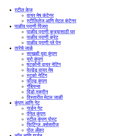
स्टील केज
वायर मेष कंटेनर
स्टीलिलेज आणि मेटल कंटेनर
पाळीव प्राणी पिंजरा
पाळीव प्राणी कुत्र्यासाठी घर
पाळीव प्राणी क्रेट
पाळीव प्राणी प्ले पेन
तारेचे जाळे
साखळी दुवा कुंपण
युरो कुंपण
षटकोनी वायर नेटिंग
वेल्डेड वायर मेष
स्टुको नेटिंग
फील्ड कुंपण
गॅबियन्स
विंडो स्क्रीन
विस्तारीत मेटल जाळी
कुंपण आणि गेट
गार्डन गेट
पॅनेल कुंपण
स्टील कुंपण पोस्ट
फिटिंग्ज .क्सेसरीज
पोल अँकर
लॉन आणि गार्डन