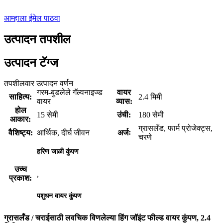
आम्हाला ईमेल पाठवा
उत्पादन तपशील
उत्पादन टॅग्ज
तपशीलवार उत्पादन वर्णन
गरम-बुडलेले गॅल्वनाइज्ड
वायर
साहित्य:
2.4 मिमी
वायर
व्यास:
होल
15 सेमी
उंची:
180 सेमी
आकार:
ग्रासलँड, फार्म प्रोजेक्ट्स,
वैशिष्ट्य:
आर्थिक, दीर्घ जीवन
अर्जः
चरणे
हरिण जाळी कुंपण
उच्च
,
प्रकाश:
पशुधन वायर कुंपण
ग्रासलँड / चराईसाठी लवचिक विणलेल्या हिंग जॉइंट फील्ड वायर कुंपण, 2.4