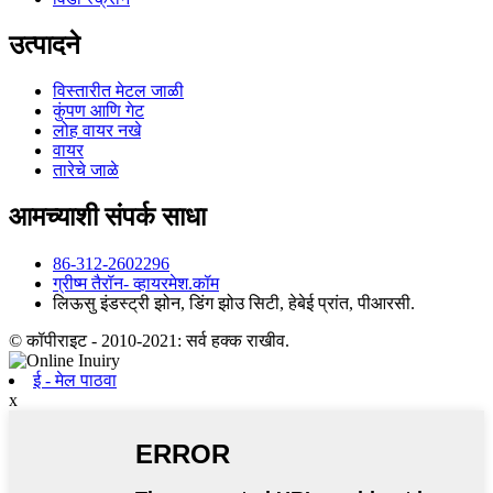
उत्पादने
विस्तारीत मेटल जाळी
कुंपण आणि गेट
लोह वायर नखे
वायर
तारेचे जाळे
आमच्याशी संपर्क साधा
86-312-2602296
ग्रीष्म ‍तैरॉन- व्हायरमेश.कॉम
लिऊसु इंडस्ट्री झोन, डिंग झोउ सिटी, हेबेई प्रांत, पीआरसी.
© कॉपीराइट - 2010-2021: सर्व हक्क राखीव.
ई - मेल पाठवा
x