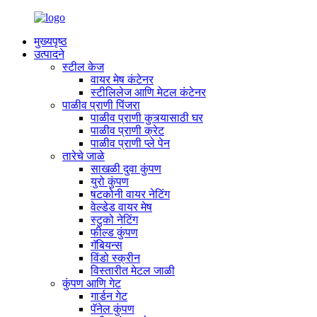
मुख्यपृष्ठ
उत्पादने
स्टील केज
वायर मेष कंटेनर
स्टीलिलेज आणि मेटल कंटेनर
पाळीव प्राणी पिंजरा
पाळीव प्राणी कुत्र्यासाठी घर
पाळीव प्राणी क्रेट
पाळीव प्राणी प्ले पेन
तारेचे जाळे
साखळी दुवा कुंपण
युरो कुंपण
षटकोनी वायर नेटिंग
वेल्डेड वायर मेष
स्टुको नेटिंग
फील्ड कुंपण
गॅबियन्स
विंडो स्क्रीन
विस्तारीत मेटल जाळी
कुंपण आणि गेट
गार्डन गेट
पॅनेल कुंपण