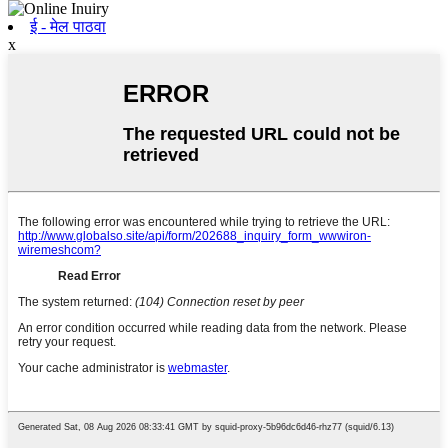
ई - मेल पाठवा
x