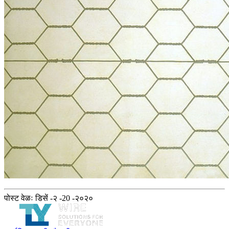
पोस्ट वेळः डिसें -२ -20 -२०२०