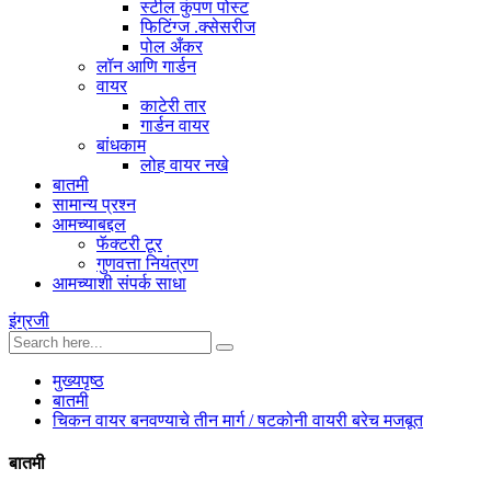
स्टील कुंपण पोस्ट
फिटिंग्ज .क्सेसरीज
पोल अँकर
लॉन आणि गार्डन
वायर
काटेरी तार
गार्डन वायर
बांधकाम
लोह वायर नखे
बातमी
सामान्य प्रश्न
आमच्याबद्दल
फॅक्टरी टूर
गुणवत्ता नियंत्रण
आमच्याशी संपर्क साधा
इंग्रजी
मुख्यपृष्ठ
बातमी
चिकन वायर बनवण्याचे तीन मार्ग / षटकोनी वायरी बरेच मजबूत
बातमी