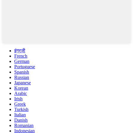
इंग्रजी
French
German
Portuguese
Spanish
Russian
Japanese
Korean
Arabic
Irish
Greek
Turkish
Italian
Danish
Romanian
Indonesian