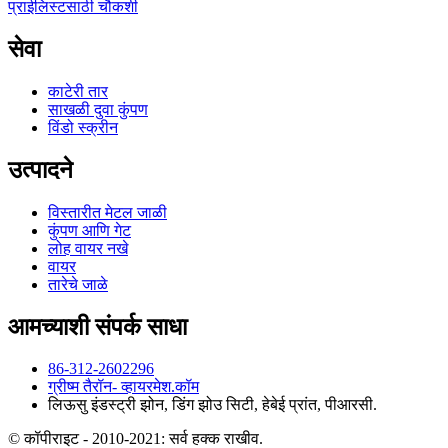
प्राईलिस्टसाठी चौकशी
सेवा
काटेरी तार
साखळी दुवा कुंपण
विंडो स्क्रीन
उत्पादने
विस्तारीत मेटल जाळी
कुंपण आणि गेट
लोह वायर नखे
वायर
तारेचे जाळे
आमच्याशी संपर्क साधा
86-312-2602296
ग्रीष्म ‍तैरॉन- व्हायरमेश.कॉम
लिऊसु इंडस्ट्री झोन, डिंग झोउ सिटी, हेबेई प्रांत, पीआरसी.
© कॉपीराइट - 2010-2021: सर्व हक्क राखीव.