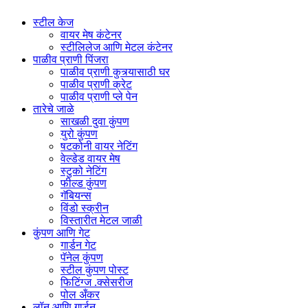
स्टील केज
वायर मेष कंटेनर
स्टीलिलेज आणि मेटल कंटेनर
पाळीव प्राणी पिंजरा
पाळीव प्राणी कुत्र्यासाठी घर
पाळीव प्राणी क्रेट
पाळीव प्राणी प्ले पेन
तारेचे जाळे
साखळी दुवा कुंपण
युरो कुंपण
षटकोनी वायर नेटिंग
वेल्डेड वायर मेष
स्टुको नेटिंग
फील्ड कुंपण
गॅबियन्स
विंडो स्क्रीन
विस्तारीत मेटल जाळी
कुंपण आणि गेट
गार्डन गेट
पॅनेल कुंपण
स्टील कुंपण पोस्ट
फिटिंग्ज .क्सेसरीज
पोल अँकर
लॉन आणि गार्डन