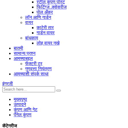
स्टील कुंपण पोस्ट
फिटिंग्ज .क्सेसरीज
पोल अँकर
लॉन आणि गार्डन
वायर
काटेरी तार
गार्डन वायर
बांधकाम
लोह वायर नखे
बातमी
सामान्य प्रश्न
आमच्याबद्दल
फॅक्टरी टूर
गुणवत्ता नियंत्रण
आमच्याशी संपर्क साधा
इंग्रजी
मुख्यपृष्ठ
उत्पादने
कुंपण आणि गेट
पॅनेल कुंपण
कॅटेगरीज