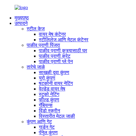
मुख्यपृष्ठ
उत्पादने
स्टील केज
वायर मेष कंटेनर
स्टीलिलेज आणि मेटल कंटेनर
पाळीव प्राणी पिंजरा
पाळीव प्राणी कुत्र्यासाठी घर
पाळीव प्राणी क्रेट
पाळीव प्राणी प्ले पेन
तारेचे जाळे
साखळी दुवा कुंपण
युरो कुंपण
षटकोनी वायर नेटिंग
वेल्डेड वायर मेष
स्टुको नेटिंग
फील्ड कुंपण
गॅबियन्स
विंडो स्क्रीन
विस्तारीत मेटल जाळी
कुंपण आणि गेट
गार्डन गेट
पॅनेल कुंपण