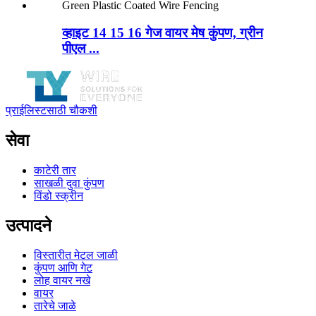
व्हाइट 14 15 16 गेज वायर मेष कुंपण, ग्रीन
पीएल ...
प्राईलिस्टसाठी चौकशी
सेवा
काटेरी तार
साखळी दुवा कुंपण
विंडो स्क्रीन
उत्पादने
विस्तारीत मेटल जाळी
कुंपण आणि गेट
लोह वायर नखे
वायर
तारेचे जाळे