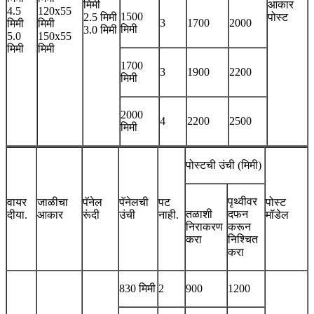
मिमी
आकार
4.5
120x55
1500
2.5 मिमी
पोस्ट
3
1700
2000
मिमी
मिमी
मिमी
3.0 मिमी
5.0
150x55
मिमी
मिमी
1700
3
1900
2200
मिमी
2000
4
2200
2500
मिमी
पोस्टची उंची (मिमी)
पृथ्वीवर
वायर
जाळीचा
पॅनेल
पॅनेलची
पट
पोस्ट
तळाशी
दफन
दीया.
आकार
रूंदी
उंची
नाही.
मॉडेल
निराकरण
करून
करा
निश्चित
करा
830 मिमी
2
900
1200