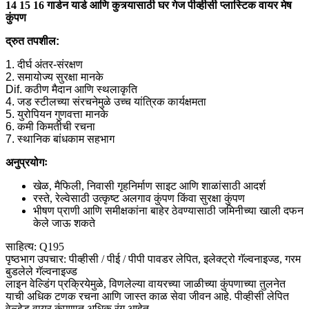
14 15 16 गार्डन यार्ड आणि कुत्र्यासाठी घर गेज पीव्हीसी प्लास्टिक वायर मेष
कुंपण
द्रुत तपशील:
1. दीर्घ अंतर-संरक्षण
2. समायोज्य सुरक्षा मानके
Dif. कठीण मैदान आणि स्थलाकृति
4. जड स्टीलच्या संरचनेमुळे उच्च यांत्रिक कार्यक्षमता
5. युरोपियन गुणवत्ता मानके
6. कमी किमतीची रचना
7. स्थानिक बांधकाम सहभाग
अनुप्रयोगः
खेळ, मैफिली, निवासी गृहनिर्माण साइट आणि शाळांसाठी आदर्श
रस्ते, रेल्वेसाठी उत्कृष्ट अलगाव कुंपण किंवा सुरक्षा कुंपण
भीषण प्राणी आणि समीक्षकांना बाहेर ठेवण्यासाठी जमिनीच्या खाली दफन
केले जाऊ शकते
साहित्य: Q195
पृष्ठभाग उपचार: पीव्हीसी / पीई / पीपी पावडर लेपित, इलेक्ट्रो गॅल्वनाइज्ड, गरम
बुडलेले गॅल्वनाइज्ड
लाइन वेल्डिंग प्रक्रियेमुळे, विणलेल्या वायरच्या जाळीच्या कुंपणाच्या तुलनेत
याची अधिक टणक रचना आणि जास्त काळ सेवा जीवन आहे. पीव्हीसी लेपित
वेल्डेड वायर कुंपणात अधिक रंग आहेत