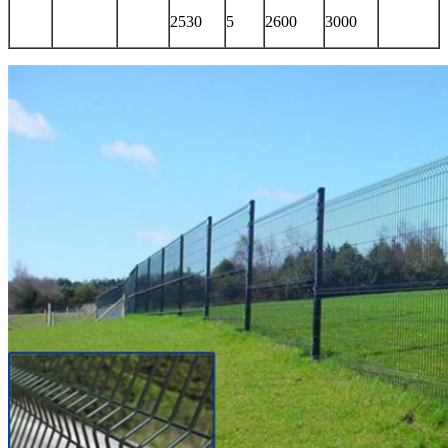
2530
5
2600
3000